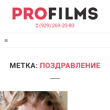
П
р
о
п
у
(929) 269-20-83
с
т
и
т
ь
в
с
МЕТКА:
ПОЗДРАВЛЕНИЕ
ё