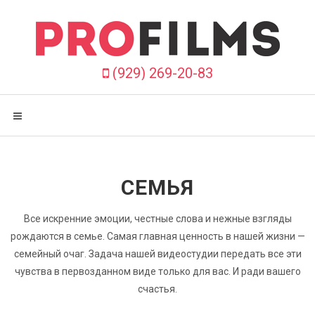
П
р
о
п
у
(929) 269-20-83
с
т
и
т
ь
в
с
СЕМЬЯ
ё
Все искренние эмоции, честные слова и нежные взгляды
рождаются в семье. Самая главная ценность в нашей жизни —
семейный очаг. Задача нашей видеостудии передать все эти
чувства в первозданном виде только для вас. И ради вашего
счастья.