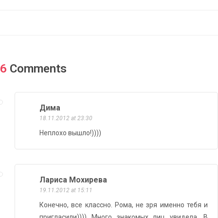
6
Comments
Дима
18.11.2012 at 23:30
Неплохо вышло!))))
Лариса Мохирева
19.11.2012 at 15:11
Конечно, все классно. Рома, не зря именно тебя и
пригласили)))) Много знакомых лиц увидела. В